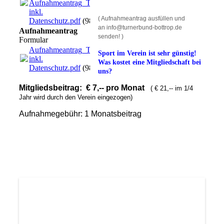
Aufnahmeantrag_Turnerbund
inkl.
( Aufnahmeantrag ausfüllen und
Datenschutz.pdf
(98.52KB)
an info@turnerbund-bottrop.de
Aufnahmeantrag
senden! )
Formular
Aufnahmeantrag_Turnerbund
Sport im Verein ist sehr günstig!
inkl.
Was kostet eine Mitgliedschaft bei
Datenschutz.pdf
(98.52KB)
uns?
Mitgliedsbeitrag: € 7,-- pro Monat
( € 21,-- im 1/4
Jahr wird durch den Verein eingezogen)
Aufnahmegebühr: 1 Monatsbeitrag